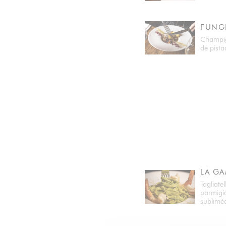
FUNG
Champign
de pista
LA G
Tagliate
parmigia
sublimée