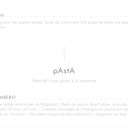
HI
ons (de saison) sautés, lardo de Colonnata IGP, pulpe de betterave gla
che
pAstA
Pâtes BIO sans gluten à la demande
AMBERO
lle (pâtes artisanales de Pitigliano) / Pesto de saison (fève fraîche, amande,
no 18 mois, ail frais) / Crevettes sauvages de Madagascar (pêche éco-r
s au Campari / Olio extra vergine di oliva Abbraccio « Seggiano bio dop