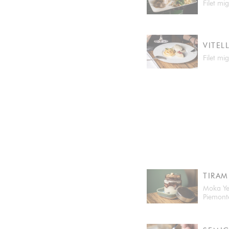
Filet m
VITEL
Filet mi
TIRAM
Moka Yet
Piemonte