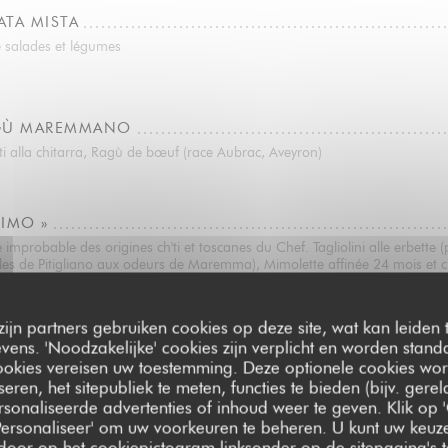
ATA MISTA
 salades et légumes
AGÙ MAREMMANO
i alla chitarra, Ragù de bœuf (race Aubrac, Aveyron)
MIMO »
improbable des origines ch'ti et toscanes du Chef. Tagliolini alle erbette (
les de Pitigliano aux odeurs de Maremma), Mimolette affinée 24 mois et 
 du Nord, Truffe d’été (Tuber Aestivum, France)
zijn partners gebruiken cookies op deze site, wat kan leiden
ens. 'Noodzakelijke' cookies zijn verplicht en worden standa
ookies vereisen uw toestemming. Deze optionele cookies wo
seren, het sitepubliek te meten, functies te bieden (bijv. gere
sonaliseerde advertenties of inhoud weer te geven. Klik op '
RIsotto
 'Personaliseer' om uw voorkeuren te beheren. U kunt uw keu
 door op het cookiepictogram linksonder op de sitepagina's te