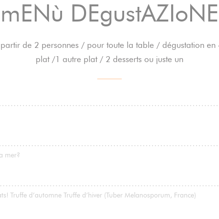
mENù DEgustAZIoNE
partir de 2 personnes / pour toute la table / dégustation en
plat /1 autre plat / 2 desserts ou juste un
la mer?
plats! Truffe d’automne Truffe d’hiver (Tuber Melanosporum, France)