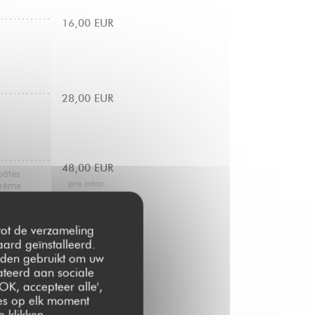
16,00 EUR
28,00 EUR
48,00 EUR
pâtes
prix adap.
crème
 tot de verzameling
ard geïnstalleerd.
rden gebruikt om uw
lateerd aan sociale
OK, accepteer alle',
zes op elk moment
 klikken.