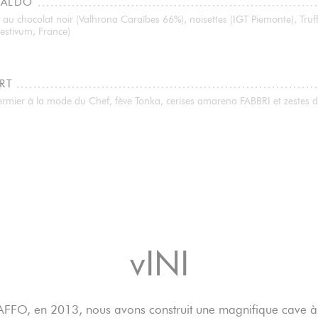
CALDO
au chocolat noir (Valhrona Caraïbes 66%), noisettes (IGT Piemonte), Truff
estivum, France)
RT
ermier à la mode du Chef, fève Tonka, cerises amarena FABBRI et zestes
vINI
BAFFO, en 2013, nous avons construit une magnifique cave à 