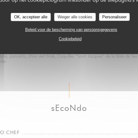
BAFFO
OK, accepteer alle
Weiger alle cookies
Personaliseer
TTO NERO
orio, encornets, encre de seiche, Œufs de saumon sauvage, citron caviar
Beleid voor de bescherming van persoonsgegevens
Cookiebeleid
TO TERRA E MARE (NEW)
orio, pancetta, chou vert frisé, Coquilles “Saint Jacques” de la Baie de Sei
die.
sEcoNdo
LO CHEF