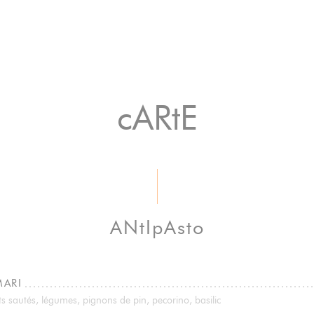
cARtE
ANtIpAsto
MARI
s sautés, légumes, pignons de pin, pecorino, basilic