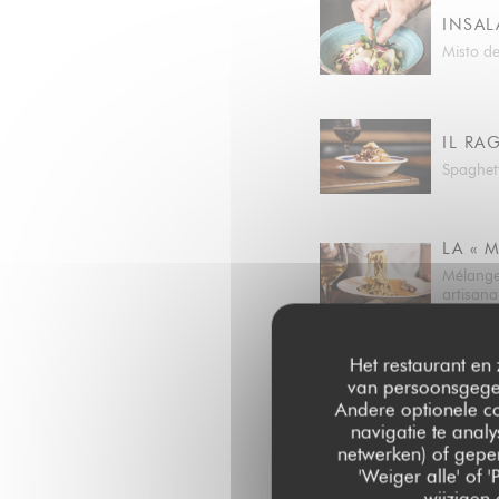
INSAL
Misto de
IL R
Spaghett
LA « 
Mélange 
artisana
fermière
Het restaurant en 
van persoonsgegev
Andere optionele c
navigatie te analy
netwerken) of geper
'Weiger alle' of
wijzigen