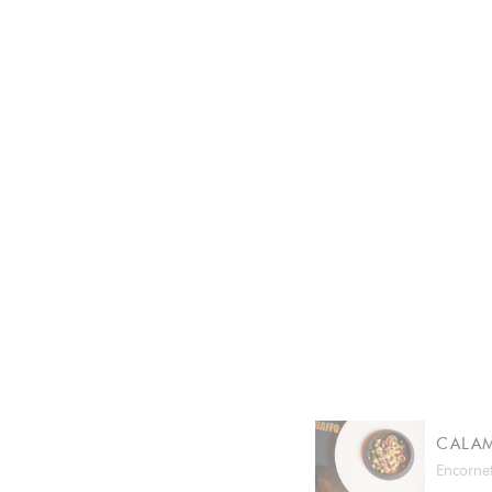
CALA
Encornet