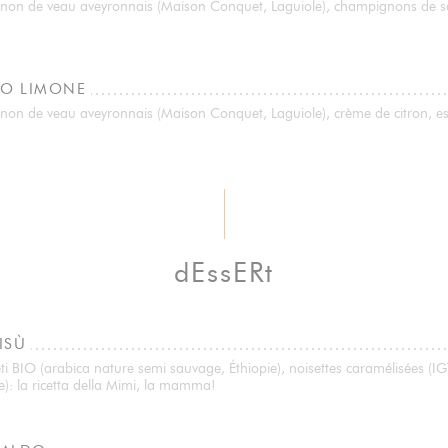
ignon de veau aveyronnais (Maison Conquet, Laguiole), champignons de s
LO LIMONE
gnon de veau aveyronnais (Maison Conquet, Laguiole), crème de citron, e
dEssERt
ISÙ
i BIO (arabica nature semi sauvage, Éthiopie), noisettes caramélisées (IG
): la ricetta della Mimi, la mamma!