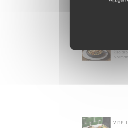
RISO
Riso Arb
RISOT
Riso arb
Norman
VITEL