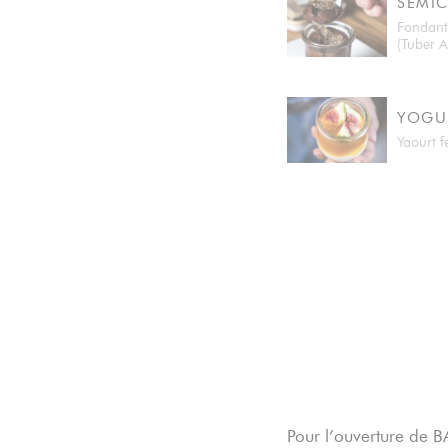
SEMI
Fondant 
(Tuber A
YOGU
Yaourt f
Pour l’ouverture de 