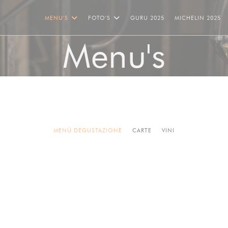
((OPENT IN EEN NIE
((
MENU'S
FOTO'S
GURU 2025
MICHELIN 2025
Menu's
MENÙ DEGUSTAZIONE
CARTE
VINI