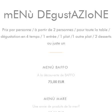
mENù DEgustAZIoNE
Prix par personne / à partir de 2 personnes / pour toute la table /
dégustation en 4 temps / 1 entrée / 1 plat /1 autre plat / 2 desserts
ou juste un
MENÙ BAFFO
À la découverte de BAFFO
75,00 EUR
MENÙ MARE
Une envie de produits de la mer?