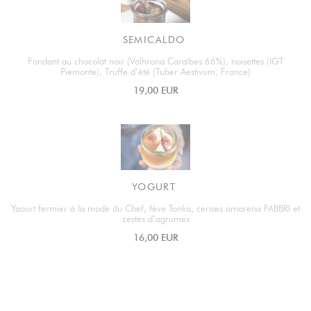
SEMICALDO
Fondant au chocolat noir (Valhrona Caraïbes 66%), noisettes (IGT
Piemonte), Truffe d’été (Tuber Aestivum, France)
19,00 EUR
YOGURT
Yaourt fermier à la mode du Chef, fève Tonka, cerises amarena FABBRI et
zestes d’agrumes
16,00 EUR