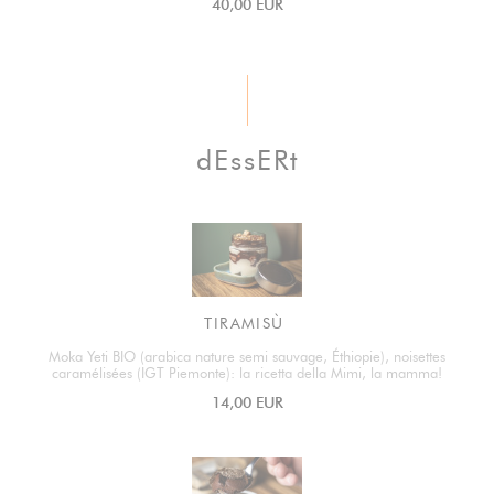
40,00 EUR
dEssERt
TIRAMISÙ
Moka Yeti BIO (arabica nature semi sauvage, Éthiopie), noisettes
caramélisées (IGT Piemonte): la ricetta della Mimi, la mamma!
14,00 EUR