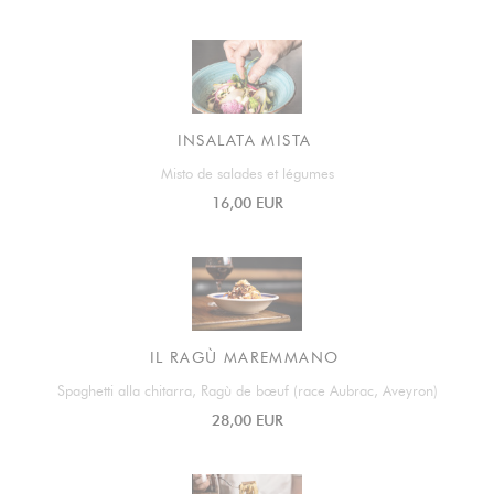
INSALATA MISTA
Misto de salades et légumes
16,00 EUR
IL RAGÙ MAREMMANO
Spaghetti alla chitarra, Ragù de bœuf (race Aubrac, Aveyron)
28,00 EUR