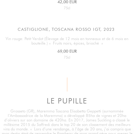
42,00 EUR
75cl
CASTIGLIONE, TOSCANA ROSSO IGT, 2023
Vin rouge: Petit Verdot (Élevage de 12 mois en tonneaux et de 6 mois en
bouteille.) « Fruits noirs, épices, brioché »
69,00 EUR
75cl
LE PUPILLE
Grosseto (GR), Maremma Toscana Elisabetta Geppetti (surnommée
l’Ambassadrice de la Maremma) a développé 85ha de vignes et 20ha
d’oliviers sur son domaine de 420ha. En 2017, James Suckling a classé le
millésime 2015 du Saffredi dans le top 20 de son classement des meilleurs
vins du monde. « Lors d’une vendange, à l’âge de 20 ans, j’ai compris que
mon destin était de reprendre le flambeau de mon grand père pour mener le