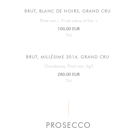
BRUT, BLANC DE NOIRS, GRAND CRU
Pinot noir « Fruits juteux et fins »
100,00 EUR
75cl
BRUT, MILLÉSIME 2014, GRAND CRU
Chardonnay, Pinot noir, 5g/l
280,00 EUR
75cl
PROSECCO