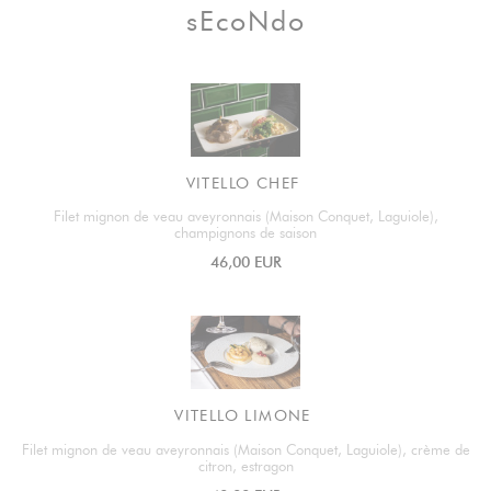
sEcoNdo
VITELLO CHEF
Filet mignon de veau aveyronnais (Maison Conquet, Laguiole),
champignons de saison
46,00 EUR
VITELLO LIMONE
Filet mignon de veau aveyronnais (Maison Conquet, Laguiole), crème de
citron, estragon