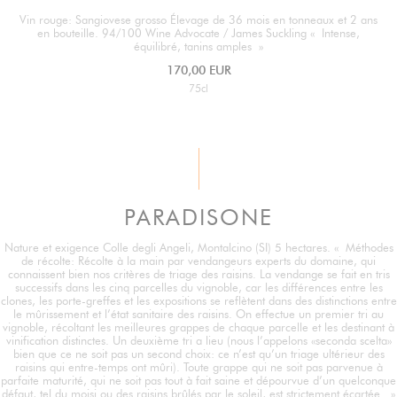
Vin rouge: Sangiovese grosso Élevage de 36 mois en tonneaux et 2 ans
en bouteille. 94/100 Wine Advocate / James Suckling « Intense,
équilibré, tanins amples »
170,00 EUR
75cl
PARADISONE
Nature et exigence Colle degli Angeli, Montalcino (SI) 5 hectares. « Méthodes
de récolte: Récolte à la main par vendangeurs experts du domaine, qui
connaissent bien nos critères de triage des raisins. La vendange se fait en tris
successifs dans les cinq parcelles du vignoble, car les différences entre les
clones, les porte-greffes et les expositions se reflètent dans des distinctions entre
le mûrissement et l’état sanitaire des raisins. On effectue un premier tri au
vignoble, récoltant les meilleures grappes de chaque parcelle et les destinant à
vinification distinctes. Un deuxième tri a lieu (nous l’appelons «seconda scelta»
bien que ce ne soit pas un second choix: ce n’est qu’un triage ultérieur des
raisins qui entre-temps ont mûri). Toute grappe qui ne soit pas parvenue à
parfaite maturité, qui ne soit pas tout à fait saine et dépourvue d’un quelconque
défaut, tel du moisi ou des raisins brûlés par le soleil, est strictement écartée. »