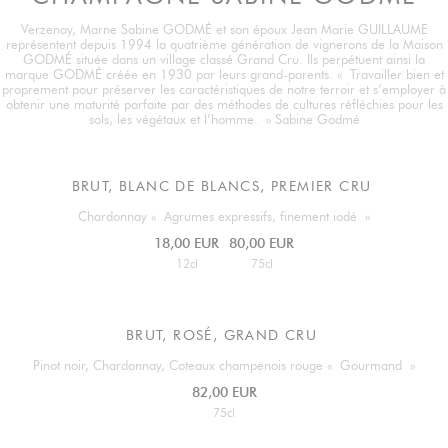
Verzenay, Marne Sabine GODMÉ et son époux Jean Marie GUILLAUME
représentent depuis 1994 la quatrième génération de vignerons de la Maison
GODMÉ située dans un village classé Grand Cru. Ils perpétuent ainsi la
marque GODMÉ créée en 1930 par leurs grand-parents. « Travailler bien et
proprement pour préserver les caractéristiques de notre terroir et s’employer à
obtenir une maturité parfaite par des méthodes de cultures réfléchies pour les
sols, les végétaux et l’homme. » Sabine Godmé
BRUT, BLANC DE BLANCS, PREMIER CRU
Chardonnay « Agrumes expressifs, finement iodé »
18,00 EUR
80,00 EUR
12cl
75cl
BRUT, ROSÉ, GRAND CRU
Pinot noir, Chardonnay, Coteaux champenois rouge « Gourmand »
82,00 EUR
75cl