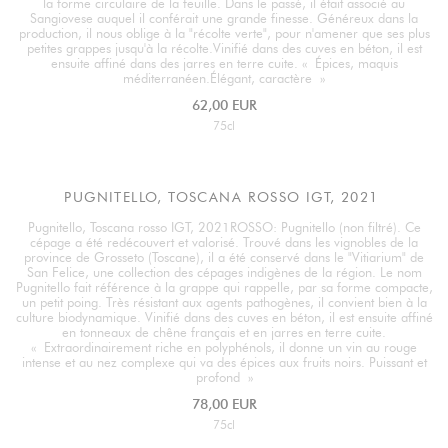
la forme circulaire de la feuille. Dans le passé, il était associé au
Sangiovese auquel il conférait une grande finesse. Généreux dans la
production, il nous oblige à la "récolte verte", pour n'amener que ses plus
petites grappes jusqu'à la récolte.Vinifié dans des cuves en béton, il est
ensuite affiné dans des jarres en terre cuite. « Épices, maquis
méditerranéen.Élégant, caractère »
62,00 EUR
75cl
PUGNITELLO, TOSCANA ROSSO IGT, 2021
Pugnitello, Toscana rosso IGT, 2021ROSSO: Pugnitello (non filtré). Ce
cépage a été redécouvert et valorisé. Trouvé dans les vignobles de la
province de Grosseto (Toscane), il a été conservé dans le "Vitiarium" de
San Felice, une collection des cépages indigènes de la région. Le nom
Pugnitello fait référence à la grappe qui rappelle, par sa forme compacte,
un petit poing. Très résistant aux agents pathogènes, il convient bien à la
culture biodynamique. Vinifié dans des cuves en béton, il est ensuite affiné
en tonneaux de chêne français et en jarres en terre cuite.
« Extraordinairement riche en polyphénols, il donne un vin au rouge
intense et au nez complexe qui va des épices aux fruits noirs. Puissant et
profond »
78,00 EUR
75cl