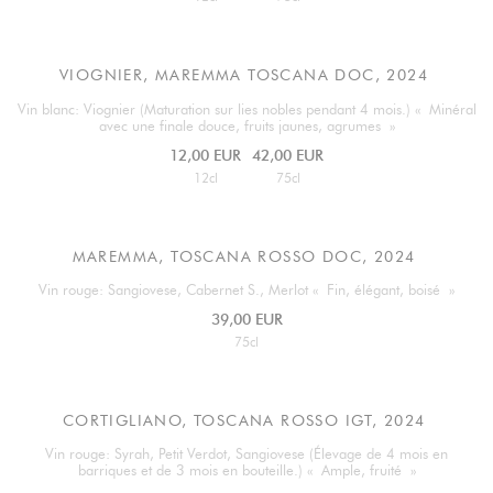
VIOGNIER, MAREMMA TOSCANA DOC, 2024
Vin blanc: Viognier (Maturation sur lies nobles pendant 4 mois.) « Minéral
avec une finale douce, fruits jaunes, agrumes »
12,00 EUR
42,00 EUR
12cl
75cl
MAREMMA, TOSCANA ROSSO DOC, 2024
Vin rouge: Sangiovese, Cabernet S., Merlot « Fin, élégant, boisé »
39,00 EUR
75cl
CORTIGLIANO, TOSCANA ROSSO IGT, 2024
Vin rouge: Syrah, Petit Verdot, Sangiovese (Élevage de 4 mois en
barriques et de 3 mois en bouteille.) « Ample, fruité »