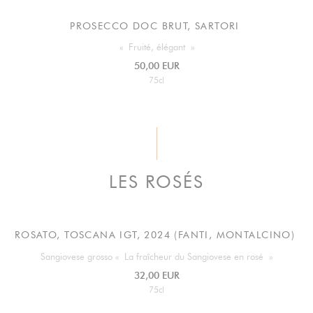
PROSECCO DOC BRUT, SARTORI
« Fruité, élégant »
50,00 EUR
75cl
LES ROSÉS
ROSATO, TOSCANA IGT, 2024 (FANTI, MONTALCINO)
Sangiovese grosso « La fraîcheur du Sangiovese en rosé »
32,00 EUR
75cl