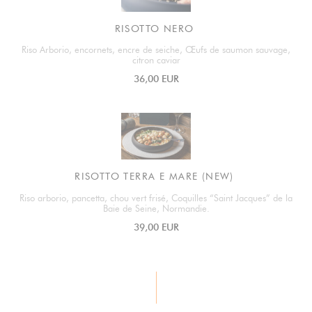
RISOTTO NERO
Riso Arborio, encornets, encre de seiche, Œufs de saumon sauvage,
citron caviar
36,00 EUR
RISOTTO TERRA E MARE (NEW)
Riso arborio, pancetta, chou vert frisé, Coquilles “Saint Jacques” de la
Baie de Seine, Normandie.
39,00 EUR