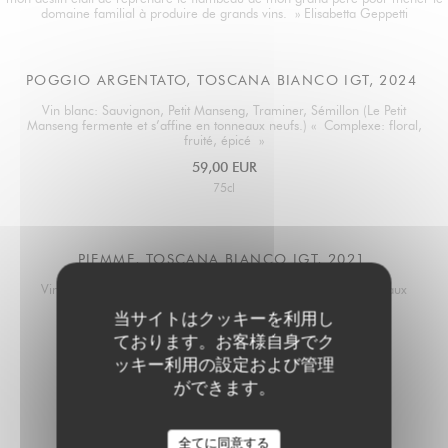
domaine familial à produire de grands vins. » Elisabetta Geppetti
POGGIO ARGENTATO, TOSCANA BIANCO IGT, 2024
Vin blanc: Sauvignon, Petit Manseng, Traminer, Sémillon (Le Petit
Manseng fermente et s’affine en tonneaux neufs.) « Complexe: floral,
fruité, épicé »
59,00 EUR
75cl
PIEMME, TOSCANA BIANCO IGT, 2021
Vin blanc: Petit Manseng Vinification et vieillissement en tonneaux
« Vibrante complexité aromatique »
当サイトはクッキーを利用し
160,00 EUR
ております。お客様自身でク
75cl
ッキー利用の設定および管理
ができます。
PELOFINO, TOSCANA ROSSO IGT, 2023
全てに同意する