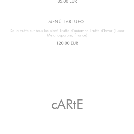
85,00 EUR
MENÙ TARTUFO
De la truffe sur tous les plats! Truffe d’automne Truffe d’hiver (Tuber
Melanosporum, France)
120,00 EUR
cARtE