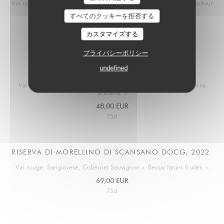
BAFFO
Vin rouge: Sangiovese, Cabernet Sauvignon, Merlot « Fraîcheur autour
de la violette et du miel »
すべてのクッキーを拒否する
39,00 EUR
カスタマイズする
75cl
プライバシーポリシー
undefined
MORELLINO DI SCANSANO DOCG, 2023
Vin rouge: Sangiovese, Alicante, Ciliegiolo « Fruits des bois, tanins
présents »
48,00 EUR
75cl
RISERVA DI MORELLINO DI SCANSANO DOCG, 2022
Vin rouge: Sangiovese, Cabernet Sauvignon « Beaux tanins fruités »
69,00 EUR
75cl