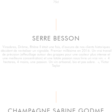
75cl
SERRE BESSON
Vinsobres, Drôme, Rhône Il était une fois, d’aucuns de nos clients historiques
décident de revitaliser un vignoble. Premier millésime en 2016. Un vrai travail
de précision (effeuillage autour des grappes pour une couleur plus intense et
une meilleure concentration) et une totale passion nous livre un vrai vin. « 4
hectares, 4 mains, une passion. Un vin artisanal, bio et pas sobre. », Victor
Taylor
CHAMPAGNE SABINE GODME