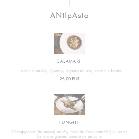
ANtIpAsto
CALAMARI
Encornets sautés, légumes, pignons de pin, pecorino, basilic
25,00 EUR
FUNGHI
Champignons (de saison) sautés, lardo de Colonnata IGP, pulpe de
betterave glacée, poudre de pistache