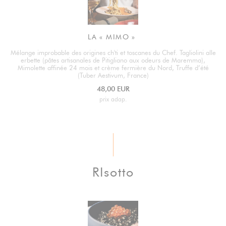
LA « MIMO »
Mélange improbable des origines ch'ti et toscanes du Chef. Tagliolini alle
erbette (pâtes artisanales de Pitigliano aux odeurs de Maremma),
Mimolette affinée 24 mois et crème fermière du Nord, Truffe d’été
(Tuber Aestivum, France)
48,00 EUR
prix adap.
RIsotto