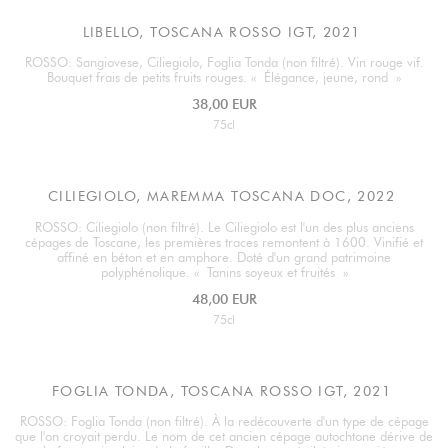
LIBELLO, TOSCANA ROSSO IGT, 2021
ROSSO: Sangiovese, Ciliegiolo, Foglia Tonda (non filtré). Vin rouge vif.
Bouquet frais de petits fruits rouges. « Élégance, jeune, rond »
38,00 EUR
75cl
CILIEGIOLO, MAREMMA TOSCANA DOC, 2022
ROSSO: Ciliegiolo (non filtré). Le Ciliegiolo est l'un des plus anciens
cépages de Toscane, les premières traces remontent à 1600. Vinifié et
affiné en béton et en amphore. Doté d'un grand patrimoine
polyphénolique. « Tanins soyeux et fruités »
48,00 EUR
75cl
FOGLIA TONDA, TOSCANA ROSSO IGT, 2021
ROSSO: Foglia Tonda (non filtré). À la redécouverte d'un type de cépage
que l'on croyait perdu. Le nom de cet ancien cépage autochtone dérive de