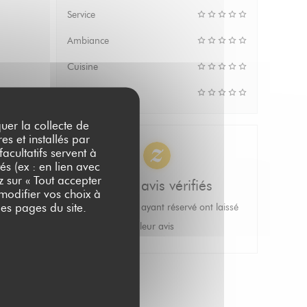
Service
Ambiance
Cuisine
Qualité/Prix
quer la collecte de
es et installés par
acultatifs servent à
és (ex : en lien avec
z sur « Tout accepter
100% avis vérifiés
 modifier vos choix à
es pages du site.
Seuls les clients ayant réservé ont laissé
leur avis