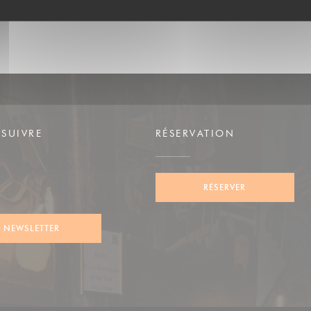
SUIVRE
RÉSERVATION
e))
RÉSERVER
gram ((ouvre une nouvelle fenêtre))
NEWSLETTER