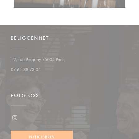
BELIGGENHET
((åpner i et nytt vindu))
12, rue Pecquay 75004 Paris
07 61 88 73 04
FØLG OSS
Instagram ((åpner i et nytt vindu))
NYHETSBREV