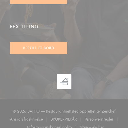
BESTILLING
BESTILL ET BORD
((åpner 
© 2026 BAFFO — Restaurantnettsted opprettet av
Zenchef
Ansvarsfraskrivelse
BRUKERVILKÅR
Personvernregler
((åpner i et nytt vindu))
((åpner i et nytt vindu))
((åpner i et nyt
Informasjonskapsel policy
tilgjengelighet