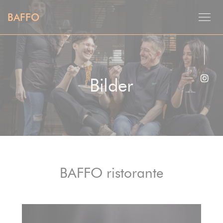
Panel for informasjonskapsler
BAFFO
Bilder
Insta
BAFFO ristorante